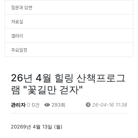
질문과 답변
자료실
갤러리
주요일정
26년 4월 힐링 산책프로그
램 "꽃길만 걷자"
관리자
0건
293회
26-04-16 11:38
20269년 4월 13일 (월)