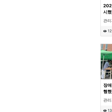
20
시
관리
12
장애
행했
관리
13