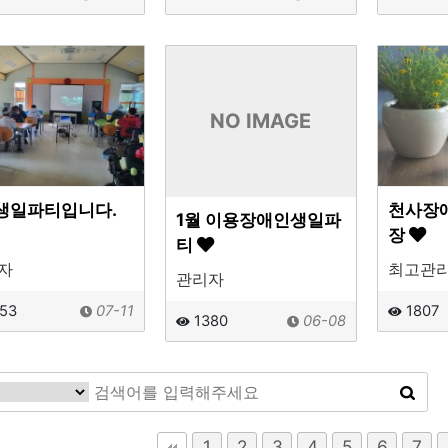
NO IMAGE
생일파티입니다.
천사장
1월 이용장애인생일파
장
티
자
최고관
관리자
53
07-11
1807
1380
06-08
맨끝
1
2
3
4
5
6
7