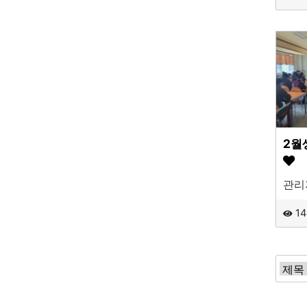
2월
관리
14
처음