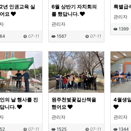
22년 인권교육 실
6월 상반기 자치회의
특별급
했어요
를 했답니다.
관리자
자
관리자
1399
64
07-11
1567
07-11
인의 날 행사를 진
원주천벛꽃길산책을
4월생일
답니다.
했어요
자
관리자
관리자
52
07-11
1525
07-11
1344