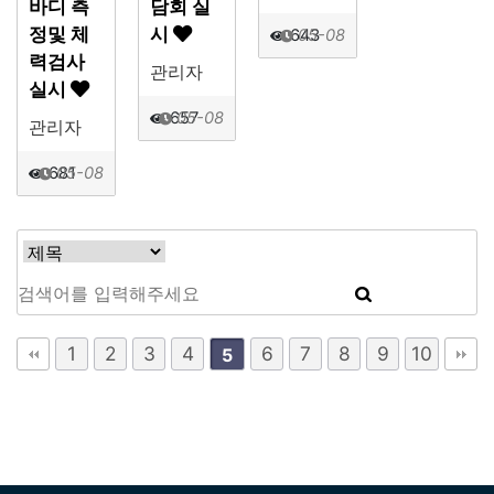
바디 측
담회 실
정및 체
시
643
05-08
력검사
관리자
실시
657
05-08
관리자
681
05-08
1
2
3
4
6
7
8
9
10
5