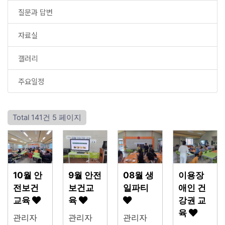
질문과 답변
자료실
갤러리
주요일정
Total 141건
5 페이지
10월 안
9월 안전
08월 생
이용장
전보건
보건교
일파티
애인 건
교육
육
강권 교
육
관리자
관리자
관리자