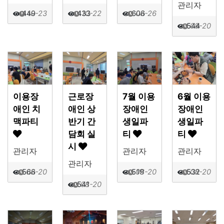
관리자
449
10-23
433
10-22
606
08-26
544
08-20
이용장
근로장
7월 이용
6월 이용
애인 치
애인 상
장애인
장애인
맥파티
반기 간
생일파
생일파
담회 실
티
티
시
관리자
관리자
관리자
관리자
566
08-20
519
08-20
532
08-20
541
08-20