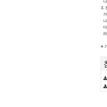
나.
3.
가.
나.
다.
라.
※ 