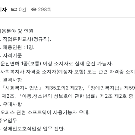
리자
0건
298회
 채용분야 및 인원
 직업훈련교사(정규직).
 채용인원 : 1명.
. 자격기준
전면허 1종(보통) 이상 소지자로 실제 운전 가능자.
사회복지사 자격증 소지자(예정자 포함) 또는 관련 자격증 소지
. 결격사항
『사회복지사업법』 제35조의2 제2항, 『장애인복지법』제59조
제2조, 『아동․청소년의 성보호에 관한 법률』제2조 제2호 중
. 우대사항
오피스 관련 소프트웨어 사용가능자 우대.
 주요업무
. 장애인보호작업장 업무 전반.