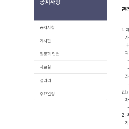
공지사항
관
공지사항
1.
가.
게시판
나.
다
질문과 답변
-운
자료실
-
라
갤러리
-
법』
주요일정
마
-
2.
가