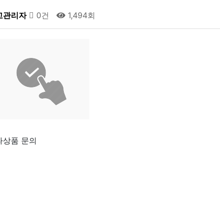
고관리자
0건
1,494회
타상품 문의